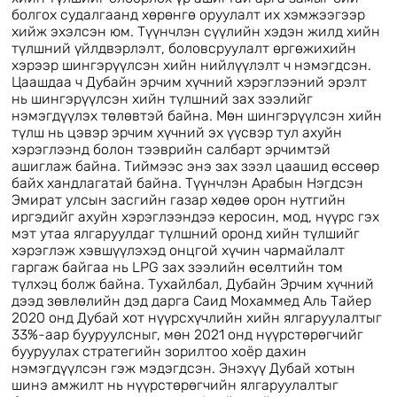
болгох судалгаанд хөрөнгө оруулалт их хэмжээгээр
хийж эхэлсэн юм. Түүнчлэн сүүлийн хэдэн жилд хийн
түлшний үйлдвэрлэлт, боловсруулалт өргөжихийн
хэрээр шингэрүүлсэн хийн нийлүүлэлт ч нэмэгдсэн.
Цаашдаа ч Дубайн эрчим хүчний хэрэглээний эрэлт
нь шингэрүүлсэн хийн түлшний зах зээлийг
нэмэгдүүлэх төлөвтэй байна. Мөн шингэрүүлсэн хийн
түлш нь цэвэр эрчим хүчний эх үүсвэр тул ахуйн
хэрэглээнд болон тээврийн салбарт эрчимтэй
ашиглаж байна. Тиймээс энэ зах зээл цаашид өссөөр
байх хандлагатай байна. Түүнчлэн Арабын Нэгдсэн
Эмират улсын засгийн газар хөдөө орон нутгийн
иргэдийг ахуйн хэрэглээндээ керосин, мод, нүүрс гэх
мэт утаа ялгаруулдаг түлшний оронд хийн түлшийг
хэрэглэж хэвшүүлэхэд онцгой хүчин чармайлалт
гаргаж байгаа нь LPG зах зээлийн өсөлтийн том
түлхэц болж байна. Тухайлбал, Дубайн Эрчим хүчний
дээд зөвлөлийн дэд дарга Саид Мохаммед Аль Тайер
2020 онд Дубай хот нүүрсхүчлийн хийн ялгаруулалтыг
33%-аар бууруулсныг, мөн 2021 онд нүүрстөрөгчийг
бууруулах стратегийн зорилтоо хоёр дахин
нэмэгдүүлсэн гэж мэдэгдсэн. Энэхүү Дубай хотын
шинэ амжилт нь нүүрстөрөгчийн ялгаруулалтыг