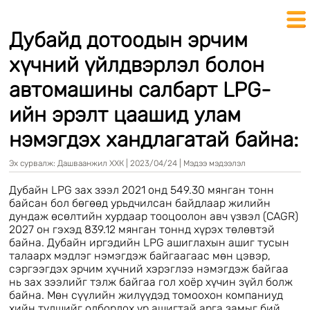
Дубайд дотоодын эрчим
хүчний үйлдвэрлэл болон
автомашины салбарт LPG-
ийн эрэлт цаашид улам
нэмэгдэх хандлагатай байна:
Эх сурвалж:
Дашваанжил ХХК
|
2023/04/24
|
Мэдээ мэдээлэл
Дубайн LPG зах зээл 2021 онд 549.30 мянган тонн
байсан бол бөгөөд урьдчилсан байдлаар жилийн
дундаж өсөлтийн хурдаар тооцоолон авч үзвэл (CAGR)
2027 он гэхэд 839.12 мянган тоннд хүрэх төлөвтэй
байна. Дубайн иргэдийн LPG ашиглахын ашиг тусын
талаарх мэдлэг нэмэгдэж байгаагаас мөн цэвэр,
сэргээгдэх эрчим хүчний хэрэглээ нэмэгдэж байгаа
нь зах зээлийг тэлж байгаа гол хоёр хүчин зүйл болж
байна. Мөн сүүлийн жилүүдэд томоохон компаниуд
хийн түлшийг олборлох үр ашигтай арга замыг бий