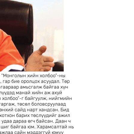
 “Монголын хийн холбоо”-ны
, гар бие оролцох асуудал. Төр
агаараар амьсгалж байгаа хүн
лүүдэд манай хийн аж ахуй
 холбоо”-г байгуулж, нийгмийн
гаргаж, төсөл боловсруулаад
рөнхий сайд нарт хандсан. Бид
 хотхон барих төслүүдийг ажил
 удаа дараа өгч байсан. Даан ч
 шиг байгаа юм. Харамсалтай нь
 ажлаа сайн мэддэггүй юмуу