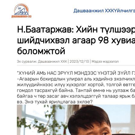
Дашваанжил ХХК
Үйлчилг
Н.Баатаржав: Хийн түлшээ
шийдчихвэл агаар 98 хуви
боломжтой
Эх сурвалж:
Дашваанжил ХХК
|
2023/12/13
|
Мэдээ мэдээлэл
“ХҮНИЙ АМЬ НАС ЭРҮҮЛ МЭНДЭЭС ҮНЭТЭЙ ЗҮЙЛ 
-Агаарын бохирдлын улирал аль хэдийнэ эхэлчихл
жилүүдийнхээс илүү хүхэрлэг хортой, толгой өвтг
гомдол тасрахгүй байна. Тантай өмнө нь уулзаж б
байгаа ч төр засаг авч хэлэлцдэггүй талаар ярьж 
вэ. Энэ тухай ярилцлагаа эхлэе?