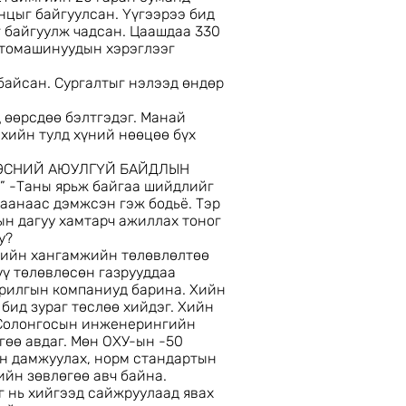
цыг байгуулсан. Үүгээрээ бид
 байгуулж чадсан. Цаашдаа 330
втомашинуудын хэрэглээг
байсан. Сургалтыг нэлээд өндөр
 өөрсдөө бэлтгэдэг. Манай
хийн тулд хүний нөөцөө бүх
ДЭСНИЙ АЮУЛГҮЙ БАЙДЛЫН
-Таны ярьж байгаа шийдлийг
гаанаас дэмжсэн гэж бодьё. Тэр
ын дагуу хамтарч ажиллах тоног
у?
 хийн хангамжийн төлөвлөлтөө
үү төлөвлөсөн газрууддаа
барилгын компаниуд барина. Хийн
бид зураг төслөө хийдэг. Хийн
, Солонгосын инженерингийн
гөө авдаг. Мөн ОХУ-ын -50
эн дамжуулах, норм стандартын
йн зөвлөгөө авч байна.
г нь хийгээд сайжруулаад явах