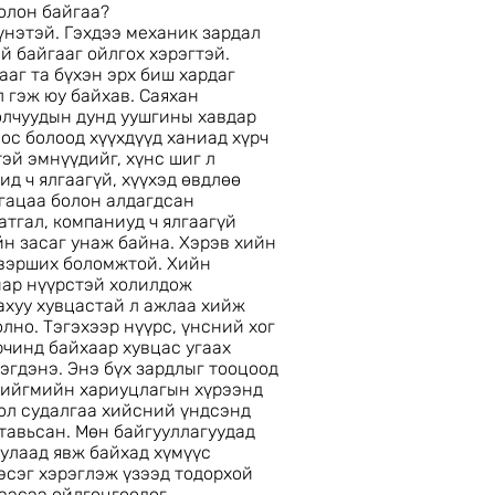
олон байгаа?
үнэтэй. Гэхдээ механик зардал
ай байгааг ойлгох хэрэгтэй.
ааг та бүхэн эрх биш хардаг
л гэж юу байхав. Саяхан
олчуудын дунд уушгины хавдар
ос болоод хүүхдүүд ханиад хүрч
эй эмнүүдийг, хүнс шиг л
д ч ялгаагүй, хүүхэд өвдлөө
угацаа болон алдагдсан
тгал, компаниуд ч ялгаагүй
н засаг унаж байна. Хэрэв хийн
эвэрших боломжтой. Хийн
нар нүүрстэй холилдож
ахуу хувцастай л ажлаа хийж
лно. Тэгэхээр нүүрс, үнсний хог
рчинд байхаар хувцас угаах
нэгдэнэ. Энэ бүх зардлыг тооцоод
 нийгмийн хариуцлагын хүрээнд
ол судалгаа хийсний үндсэнд
тавьсан. Мөн байгууллагуудад
улаад явж байхад хүмүүс
хэсэг хэрэглэж үзээд тодорхой
ээсээ ойлгоцгоодог.