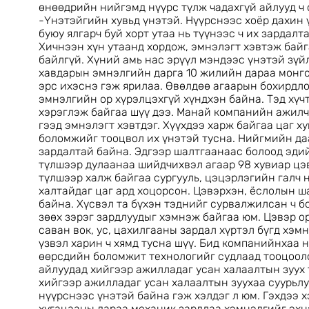
өнөөдрийн нийгэмд нүүрс түлж чадахгүй айлууд ч 
-Үнэтэйгийн хувьд үнэтэй. Нүүрснээс хоёр дахин 
буюу ялгарч буй хорт утаа нь түүнээс ч их зардалт
Хичнээн хүн утаанд хордож, эмнэлэгт хэвтэж байг
байлгүй. Хүний амь нас эрүүл мэндээс үнэтэй зүй
хавдарын эмнэлгийн дарга 10 жилийн дараа монг
эрс ихэснэ гэж ярилаа. Өвөлдөө агаарын бохирдло
эмнэлгийн ор хүрэлцэхгүй хүндхэн байна. Тэд хүчт
хэрэглэж байгаа шүү дээ. Манай компанийн ажилчи
гээд эмнэлэгт хэвтдэг. Хүүхдээ харж байгаа цаг х
боломжийг тооцвол их үнэтэй тусна. Нийгмийн даа
зардалтай байна. Эдгээр шалтгаанаас болоод эдий
түлшээр дулаанаа шийдчихвэл агаар 98 хувиар ц
түлшээр халж байгаа сургууль, цэцэрлэгийн галч 
халтайдаг цаг ард хоцорсон. Цэвэрхэн, ёслолын ш
байна. Хүсвэл та бүхэн тэднийг сурвалжилсан ч бо
зөөх зэрэг зардлуудыг хэмнэж байгаа юм. Цэвэр о
саван вок, ус, цахилгааны зардал хүртэл бүгд хэм
үзвэл харин ч хямд тусна шүү. Бид компанийнхаа
өөрсдийн боломжит технологийг судлаад тооцоол
айлуудад хийгээр ажилладаг усан халаалтын зуух 
хийгээр ажилладаг усан халаалтын зуухаа суурьлу
нүүрснээс үнэтэй байна гэж хэлдэг л юм. Гэхдээ 
хугацааны дараа механик зардлаа хэмнэдгийг эхн