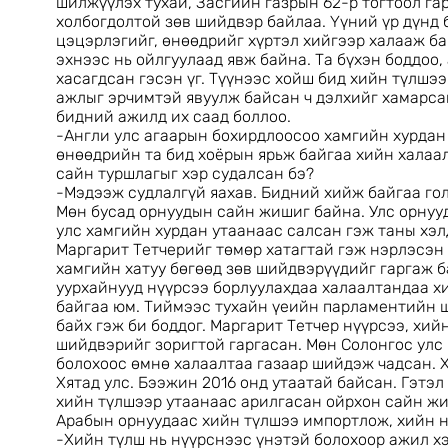
шилжүүлэх тухай, Засгийн газрын 62-р тогтоол гар
холбогдолтой зөв шийдвэр байлаа. Үүний үр дүнд б
цэцэрлэгийг, өнөөдрийг хүртэл хийгээр халааж ба
эхнээс нь ойлгуулаад явж байна. Та бүхэн боддоо,
хасагдсан гэсэн үг. Түүнээс хойш бид хийн түлшэ
ажлыг эрчимтэй явуулж байсан ч дэлхийг хамарсан
бидний ажилд их саад боллоо.
-Англи улс агаарын бохирдлоосоо хамгийн хурдан
өнөөдрийн та бид хоёрын ярьж байгаа хийн халаал
сайн туршлагыг хэр судалсан бэ?
-Мэдээж судлалгүй яахав. Бидний хийж байгаа го
Мөн бусад орнуудын сайн жишиг байна. Улс орну
улс хамгийн хурдан утаанаас салсан гэж таны хэл
Маргарит Тетчерийг төмөр хатагтай гэж нэрлэсэн 
хамгийн хатуу бөгөөд зөв шийдвэрүүдийг гаргаж 
уурхайнууд нүүрсээ борлуулахдаа халаалтандаа х
байгаа юм. Тиймээс тухайн үеийн парламентийн 
байх гэж би боддог. Маргарит Тетчер нүүрсээ, хи
шийдвэрийг зоригтой гаргасан. Мөн Солонгос улс 
болохоос өмнө халаалтаа газаар шийдэж чадсан.
Хятад улс. Бээжин 2016 онд утаатай байсан. Гэтэ
хийн түлшээр утаанаас арилгасан ойрхон сайн жи
Арабын орнуудаас хийн түлшээ импортлож, хийн 
-Хийн түлш нь нүүрснээс үнэтэй болохоор ажил хэ