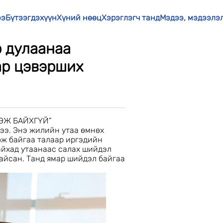
ээ
Бүтээгдэхүүн
Хүний нөөц
Хэрэглэгч танд
Мэдээ, мэдээлэ
р дулаанаа
ар цэвэрших
ГЭЖ БАЙХГҮЙ”
ээ. Энэ жилийн утаа өмнөх
өж байгаа талаар иргэдийн
айхад утаанаас салах шийдэл
байсан. Танд ямар шийдэл байгаа