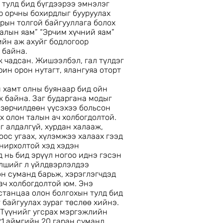
 тулд бид бүгдээрээ эмнэлэг
ар орчны бохирдлыг бууруулах
рын толгой байгууллага болох
лалын яам” “Эрчим хүчний яам”
ийн аж ахуйг бодлогоор
 байна.
 чадсан. Жишээлбэл, гал түлдэг
рин орон нутагт, ялангуяа оторт
 хамт олны буянаар бид ойн
 байна. Заг бударгана модыг
 зөрчилдөөн үүсэхээ больсон
х олон талын ач холбогдолтой.
г алдалгүй, хурдан халааж,
оос угаах, хүлэмжээ халаах гээд
нирхолтой хэд хэдэн
 нь бид эрүүл ногоо иднэ гэсэн
үлшийг л үйлдвэрлэлдээ
н суманд барьж, хэрэглэгчдэд
ач холбогдолтой юм. Энэ
станцаа олон болгохын тулд бид
байгуулах зураг төслөө хийнэ.
 Түүнийг угсрах мэргэжлийн
21 аймгийн 20 гаран суманд