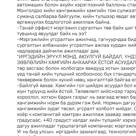
автомашин болон ахуйн хэрэглээний баллоны стан
Монголдоо хийн хангамжийн хамгийн том сүлжээг
суманд салбараа байгуулж, хийн түлшээр явдаг а
өргөжүүлэх бодлоготой ажиллаж байна.
-Танай оффист мэргэжил сургалтын төв байх шиг 
түвшинд явуулдаг байх нь ээ?
-Мэргэжлийн угсралтын ажилчид, гагнуурчдаа бид
сургалтын албаныхан угсралтын ажлаа хурдан хий
чадлаараа дайчилж ажилладаг даа.
“ИРГЭДИЙН ЭРҮҮЛ МЭНД, АЮУЛГҮЙ БАЙДАЛ, ҮН
ЗӨВЛӨЛИЙН ХАМГИЙН АНХААРАХ ЁСТОЙ АСУУДАЛ” 
төр засгаас болон холбогдох яамдууд хотын захир
үед танай хийн түлшний холбооноос бүх стандарт
төхөөрөмж болон хүний нөөц хангалттай байгаа ю
-Байлгүй яахав. Хамгийн гол шийдэх асуудал бол
юун түрүүнд хийх ёстой. Төлөвлөлт хийснээр тэрх
хороолол, хотхон барих газрыг нь заагаад өгвөл 
хангамжийн норм ба дүрэм гэж бий. Нормын дагуу 
хангамжийн зураг төсөл, угсралт холболт хийдэг
хоёр ч компанитай хамтран ажиллаж заавар зөвлө
градусаас, +40 градуст халдаг хийн түлшийг хэрх
дагуу ажилладаг туршлагатай компаниас мэргэжли
Уг нь бид улсын, иргэдийн захиалгаар, технологий