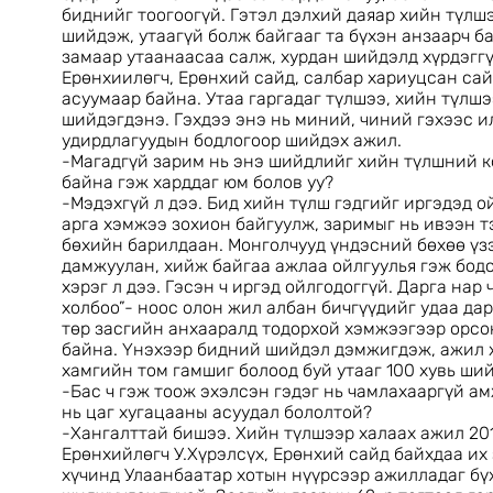
биднийг тоогоогүй. Гэтэл дэлхий даяар хийн түл
шийдэж, утаагүй болж байгааг та бүхэн анзаарч ба
замаар утаанаасаа салж, хурдан шийдэлд хүрдэгг
Ерөнхиилөгч, Ерөнхий сайд, салбар хариуцсан сай
асуумаар байна. Утаа гаргадаг түлшээ, хийн түлш
шийдэгдэнэ. Гэхдээ энэ нь миний, чиний гэхээс ил
удирдлагуудын бодлогоор шийдэх ажил.
-Магадгүй зарим нь энэ шийдлийг хийн түлшний к
байна гэж харддаг юм болов уу?
-Мэдэхгүй л дээ. Бид хийн түлш гэдгийг иргэдэд о
арга хэмжээ зохион байгуулж, заримыг нь ивээн т
бөхийн барилдаан. Монголчууд үндэсний бөхөө үзэ
дамжуулан, хийж байгаа ажлаа ойлгуулья гэж бодсо
хэрэг л дээ. Гэсэн ч иргэд ойлгодоггүй. Дарга нар
холбоо”- ноос олон жил албан бичгүүдийг удаа дар
төр засгийн анхааралд тодорхой хэмжээгээр орсон
байна. Үнэхээр бидний шийдэл дэмжигдэж, ажил 
хамгийн том гамшиг болоод буй утааг 100 хувь ши
-Бас ч гэж тоож эхэлсэн гэдэг нь чамлахааргүй а
нь цаг хугацааны асуудал бололтой?
-Хангалттай бишээ. Хийн түлшээр халаах ажил 20
Ерөнхийлөгч У.Хүрэлсүх, Ерөнхий сайд байхдаа их
хүчинд Улаанбаатар хотын нүүрсээр ажилладаг бү