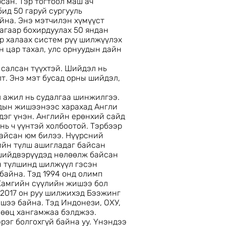
сан. Тэр тогтоол маш ач
ид 50 гаруй сургууль
йна. Энэ мэтчилэн хүмүүст
 агаар бохирдуулах 50 яндан
эр халаах систем рүү шилжүүлэх
 цар тахал, улс орнуудын дайн
 салсан түүхтэй. Шийдэл нь
т. Энэ мэт бусад орны шийдэл,
л ажил нь судалгаа шинжилгээ.
удын жишээнээс харахад Англи
дэг үнэн. Английн ерөнхий сайд
нь ч үүнтэй холбоотой. Тэрбээр
байсан юм билээ. Нүүрсний
ийн түлш ашигладаг байсан
шийдвэрүүдэд нөлөөлж байсан
йн түлшинд шилжүүл гэсэн
байна. Тэд 1994 онд олимп
 Хамгийн сүүлийн жишээ бол
л 2017 он руу шилжихэд Бээжинг
шээ байна. Тэд Индонези, ОХУ,
нөөц хангамжаа бэлджээ.
рэг болгохгүй байна уу. Үнэндээ