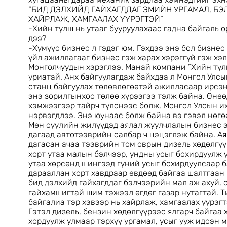
“БИД ДЭЛХИЙД ГАЙХАГДДАГ ЭМИЙН УРГАМАЛ, БЭ
ХАЙРЛАЖ, ХАМГААЛАХ ҮҮРЭГТЭЙ”
-Хийн түлш нь утааг бууруулахаас гадна байгаль 
дээ?
-Хүмүүс бизнес л гэдэг юм. Гэхдээ энэ бол бизне
үйл ажиллагааг бизнес гэж харах хэрэггүй гэж хэ
Монголчуудын хэрэглээ. Манай компани ”Хийн түл
уриатай. Анх байгуулагдаж байхдаа л Монгол Улс
станц байгуулах төлөвлөгөөтэй ажилласаар ирсэ
энэ зорилгынхоо төлөө хүрээгээ тэлж байна. Өнөөд
хэмжээгээр тайрч түлснээс болж, Монгол Улсын и
нэрвэгдлээ. Энэ юунаас болж байна вэ гэвэл нөгө
Мөн сүүлийн жилүүдэд аялал жуулчлалын бизнес 
дагаад автотээврийн салбар ч цэцэглэж байна. Ая
дагасан ачаа тээврийн том оврын дизель хөдөлгү
хорт утаа малын бэлчээр, ундны усыг бохирдуулж ү
утаа хөрсөнд шингээд гүний усыг бохирдуулсаар б
дарааллан хорт хавдраар өвдөөд байгаа шалтгаан н
бид дэлхийд гайхагддаг бэлчээрийн мал аж ахуй,
гайхамшигтай шим тэжээл өгдөг газар нутагтай. Т
байгалиа тэр хэвээр нь хайрлаж, хамгаалах үүрэгт
Гэтэл дизель, бензин хөдөлгүүрээс ялгарч байгаа х
хордуулж улмаар тэрхүү ургамал, усыг ууж идсэн 