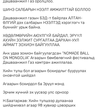
Дашваанжил Газ оролцлоо.
аваарай.🚘
хэмнэлттэй хийн түлш хэрэглэдэг болгожээ. Энэ
нь тухайн бүс нутгийн агаар, орчны бохирдлыг
🫡Эко хөдөлгүүрийг эх оронч залуус сонгодог🦸‍♂️
ШИНЭ САЛБАРЫН НЭЭЛТ АМЖИЛТТАЙ БОЛЛОО
арилгах хамгийн оновчтой шийдэл бөгөөд
🦸‍♀️
шингэрүүлсэн хийн түлш хэрэглэснээр хүн
Дашваанжил газын БЗД-т байрлах АЛТАН-
🎈Урамшууллын хугацаа- 2024 оны 11 сарын 25-с
ардын амьдралын чанар, амьжиргааны түвшнийг
ӨЛГИЙ дэх салбарын НЭЭЛТЭД хэрэглэгч та
12 сарын 25-н хүртэл үргэлжилнэ. 🤩
өсгөдөг олон талын гайхалтай, үр дүнтэй эрчим
бүхнийг урьж байна.
✌️Дэлгэрэнгүй мэдээллийг:
хүчний эх үүсвэр юм.
📲Dashvaanjil Gas - Дашваанжил Газ пэйж хуудас
ХӨДӨЛМӨРИЙН АЮУЛГҮЙ БАЙДАЛ, ЭРҮҮЛ
болон
АХУЙН ЭЭЛЖИТ СУРГАЛТАА ДАРХАН-УУЛ
📞7000 3311 утсаар лавлана уу.
АЙМАГТ ЗОХИОН БАЙГУУЛЛАА.
Анх удаа зохион байгуулагдсан “NOMADE BALL
ON MONGOLIA” Агаарын бөмбөлөгний фестивальд
Дашваанжил Газ хамтран ажиллалаа.
Хийн түлш бол агаарын бохирдлыг бууруулах
оновчтой шийдэл
Агаарын бохирдол ба Эрүүл мэнд
Эрчим хүчний эх үүсвэр улс орноор
Н.Баатаржав: Хийн түлшээр дулаанаа
шийдчихвэл агаар 98 хувиар цэвэрших