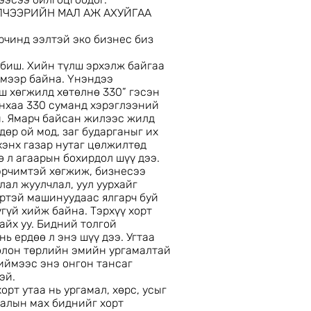
ЛЧЭЭРИЙН МАЛ АЖ АХУЙГАА
орчинд ээлтэй эко бизнес биз
с биш. Хийн түлш эрхэлж байгаа
лмээр байна. Үнэндээ
ш хөгжилд хөтөлнө 330” гэсэн
ынхаа 330 суманд хэрэглээний
н. Ямарч байсан жилээс жилд
өр ой мод, заг бударганыг их
хэнх газар нутаг цөлжилтөд
ө л агаарын бохирдол шүү дээ.
эрчимтэй хөгжиж, бизнесээ
лал жуулчлал, уул уурхайг
үртэй машинуудаас ялгарч буй
гүй хийж байна. Тэрхүү хорт
айх уу. Бидний толгой
ь ердөө л энэ шүү дээ. Угтаа
 олон төрлийн эмийн ургамалтай
иймээс энэ онгон тансаг
эй.
орт утаа нь ургамал, хөрс, усыг
малын мах биднийг хорт