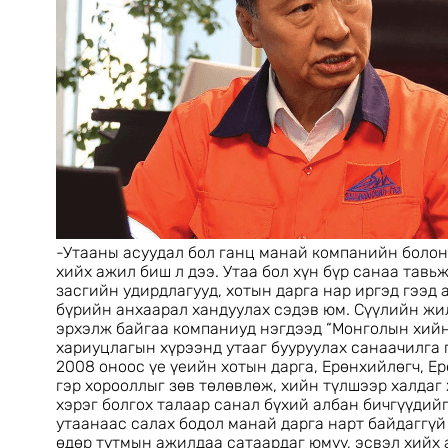
-Утааны асуудал бол ганц манай компанийн болон
хийх ажил биш л дээ. Утаа бол хүн бүр санаа тавьж
засгийн удирдлагууд, хотын дарга нар иргэд гээд 
бүрийн анхаарал хандуулах сэдэв юм. Сүүлийн жи
эрхэлж байгаа компаниуд нэгдээд “Монголын хийн
хариуцлагын хүрээнд утааг бууруулах санаачилга 
2008 оноос үе үеийн хотын дарга, Ерөнхийлөгч, Е
гэр хорооллыг зөв төлөвлөж, хийн түлшээр халдаг
хэрэг болгох талаар санал бүхий албан бичгүүдийг
утаанаас салах бодол манай дарга нарт байдаггүй
өдөр тутмын ажилдаа сатаардаг юмуу, эсвэл хийх