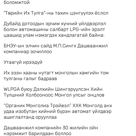
боломжтой
"Төрийн Их Тулга"-ны тахин цэнгүүлэх ёслол
Дубайд дотоодын эрчим хүчний үйлдвэрлэл
болон автомашины салбарт LPG-ийн эрэлт
цаашид улам нэмэгдэх хандлагатай байна:
БНЭУ-ын элчин сайд М.П.Сингх Дашваанжил
компаниар зочиллоо
Утаагүй ирээдүй
Их эзэн хааны нутагт монголын хамгийн том
тулганы галыг бадраав
WLPGA буюу Дэлхийн Шингэрүүлсэн Хийн
Түлшний Холбооноос Монгол улсыг онцлов
“Органик Монголиа Трэйвэл” ХХК Монголд анх
удаа изобутан хийний бүрэн автомат үйлдвэр
ашиглалтанд орууллаа
Дашваанжил компанийн 30 жилийн ойн
нэрэмжит барилдаан боллоо