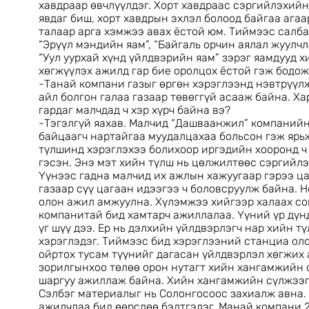
хавдраар өвчлүүлдэг. Хорт хавдраас сэргийлэхийн
явдаг биш, хорт хавдрын эхлэл болоод байгаа ага
талаар арга хэмжээ авах ёстой юм. Тиймээс салба
“Эрүүл мэндийн яам”, “Байгаль орчин аялал жуулч
“Уул уурхай хүнд үйлдвэрийн яам” зэрэг яамдууд х
хөгжүүлэх ажилд гар бие оролцох ёстой гэж бодож
-Танай компани газыг өргөн хэрэглээнд нэвтрүүлж
айл болгон галаа газаар төвөггүй асааж байна. Ха
гардаг малчдад ч хэр хүрч байна вэ?
-Тэгэлгүй яахав. Малчид “Дашваанжил” компанийн
байцаагч нартайгаа муудалцахаа больсон гэж ярьж
түлшинд хэрэглэхээ болихоор иргэдийн хооронд ч
гэсэн. Энэ мэт хийн түлш нь цөлжилтөөс сэргийлэ
Үүнээс гадна малчид их ажлын хажуугаар гэрээ ца
газаар сүү цагаан идээгээ ч боловсруулж байна. Н
олон ажил амжуулна. Хүлэмжээ хийгээр халаах со
компанитай бид хамтарч ажиллалаа. Үүний үр дүнд
үг шүү дээ. Ер нь дэлхийн үйлдвэрлэгч нар хийн т
хэрэглэдэг. Тиймээс бид хэрэглээний станциа оло
ойртох тусам түүнийг дагасан үйлдвэрлэл хөгжих 
зорилгынхоо төлөө орон нутагт хийн хангамжийн 
шаргуу ажиллаж байна. Хийн хангамжийн сүлжээг 
Сэлбэг материалыг нь Солонгосоос захиалж авна.
ажилчдаа бид өөрсдөө бэлтгэдэг. Манай компани 