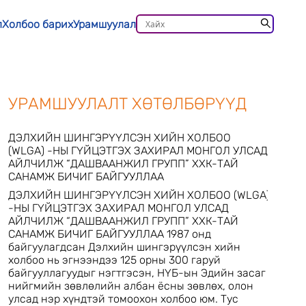
л
Холбоо барих
Урамшуулал
УРАМШУУЛАЛТ ХӨТӨЛБӨРҮҮД
ДЭЛХИЙН ШИНГЭРҮҮЛСЭН ХИЙН ХОЛБОО
(WLGA) -НЫ ГҮЙЦЭТГЭХ ЗАХИРАЛ МОНГОЛ УЛСАД
АЙЛЧИЛЖ “ДАШВААНЖИЛ ГРУПП” ХХК-ТАЙ
САНАМЖ БИЧИГ БАЙГУУЛЛАА
ДЭЛХИЙН ШИНГЭРҮҮЛСЭН ХИЙН ХОЛБОО (WLGA)
-НЫ ГҮЙЦЭТГЭХ ЗАХИРАЛ МОНГОЛ УЛСАД
АЙЛЧИЛЖ “ДАШВААНЖИЛ ГРУПП” ХХК-ТАЙ
САНАМЖ БИЧИГ БАЙГУУЛЛАА 1987 онд
байгуулагдсан Дэлхийн шингэрүүлсэн хийн
холбоо нь эгнээндээ 125 орны 300 гаруй
байгууллагуудыг нэгтгэсэн, НҮБ-ын Эдийн засаг
нийгмийн зөвлөлийн албан ёсны зөвлөх, олон
улсад нэр хүндтэй томоохон холбоо юм. Тус