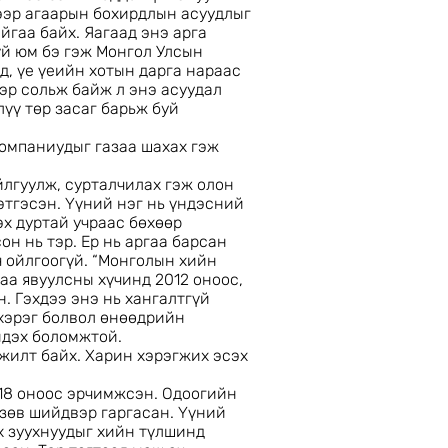
шээр агаарын бохирдлын асуудлыг
йгаа байх. Яагаад энэ арга
үй юм бэ гэж Монгол Улсын
д, үе үеийн хотын дарга нараас
ээр сольж байж л энэ асуудал
үү төр засаг барьж буй
омпаниудыг газаа шахах гэж
йлгуулж, сурталчилах гэж олон
этгэсэн. Үүний нэг нь үндэсний
х дуртай учраас бөхөөр
н нь тэр. Ер нь аргаа барсан
 ч ойлгоогүй. “Монголын хийн
аа явуулсны хүчинд 2012 оноос,
. Гэхдээ энэ нь хангалтгүй
хэрэг болвол өнөөдрийн
йдэх боломжтой.
мжилт байх. Харин хэрэгжих эсэх
18 оноос эрчимжсэн. Одоогийн
 зөв шийдвэр гаргасан. Үүний
х зуухнуудыг хийн түлшинд