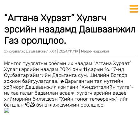
“Агтана Хүрээт” Хүлэгч
эрсийн наадамд Дашваанжил
Газ оролцлоо.
Эх сурвалж:
Дашваанжил ХХК
|
2024/11/19
|
Мэдээ мэдээлэл
Монгол туургатны соёлын их наадам “Агтана Хүрээт”
Хүлэгч эрсийн наадам 2024 оны 11 сарын 16, 17-нд
Сүхбаатар аймгийн Дарьганга сум, Шилийн Богдод
зохион байгуулагдлаа. 🔥Дарьгангын тал нутгийн
хойморт Дашваанжил компани “Хүндэтгэлийн тулга”-
ныхаа галыг бадамлан асааж, хүлэгч эрсийн өөдөө
хийморийн билэгдсэн “Хийн тоног төхөөрөмж”-ийг
багцлан 🫡🎁 бэлэглэж дэмжин оролцлоо.